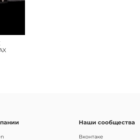
E
AX
мпании
Наши сообщества
en
Вконтаке