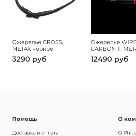
Ожерелье CROSS,
Ожерелье WIR
METAX черное
CARBON II, MET
3290 руб
12490 руб
Помощь
О ко
Доставка и оплата
О Phit