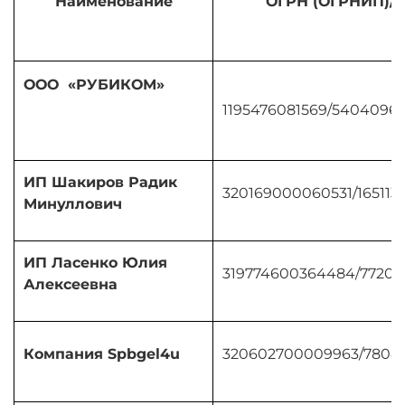
Наименование
ОГРН (ОГРНИП)/
ООО «РУБИКОМ»
1195476081569
/
54040965
ИП Шакиров Радик
320169000060531
/
165113
Минуллович
ИП Ласенко Юлия
319774600364484/77208
Алексеевна
Компания Spbgel4u
320602700009963/7804