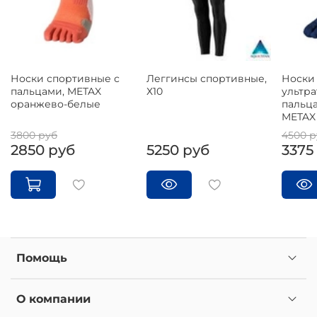
Носки спортивные с
Леггинсы спортивные,
Носки 
пальцами, METAX
Х10
ультра
оранжево-белые
пальц
METAX
3800 руб
4500 р
2850 руб
5250 руб
3375
Помощь
О компании