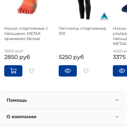
Носки спортивные с
Леггинсы спортивные,
Носки 
пальцами, METAX
Х10
ультра
оранжево-белые
пальц
METAX
3800 руб
4500 р
2850 руб
5250 руб
3375
Помощь
О компании